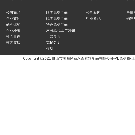
公司简介
膜类离型产品
公司新闻
售后
企业文化
纸类离型产品
行业资讯
销售
品牌优势
特色离型产品
企业环境
淋膜纸代工与外销
社会责任
干式复合
荣誉资质
宽幅分切
模切
Copyright
©
2021 佛山市南海区新永泰胶粘制品有限公司-PE离型膜-
友情链接：
东