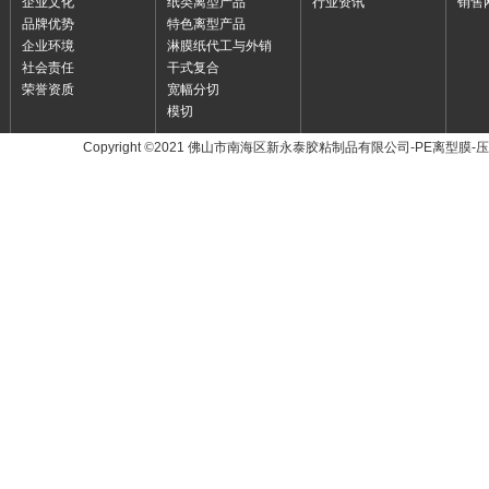
企业文化
纸类离型产品
行业资讯
销售
品牌优势
特色离型产品
企业环境
淋膜纸代工与外销
社会责任
干式复合
荣誉资质
宽幅分切
模切
Copyright
©
2021 佛山市南海区新永泰胶粘制品有限公司-PE离型膜-
友情链接：
东