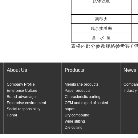
抗张强度
离型力
残余接着率
含 水 量
表格内部分参数规格参考客户
About Us
Products
News
Company Profile
Membrane products
Compan
Enterprise Culture
Paper products
Industr
Brand advantage
Characteristic parting
Enterprise environment
OEM and export of coated
Social responsibility
paper
Honor
Dry compound
Wide slitting
Die cutting