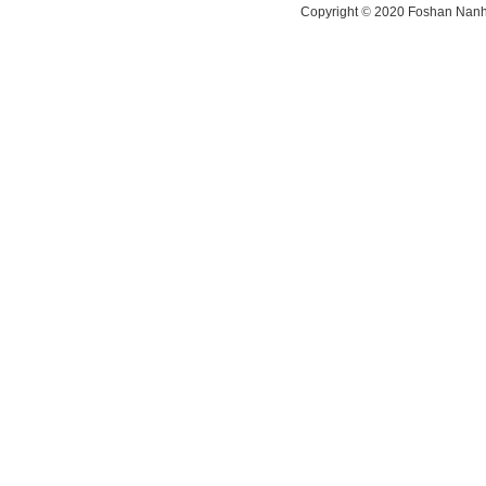
Copyright
©
2020 Foshan Nanhai